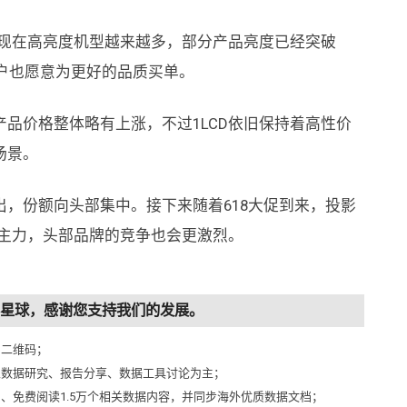
。现在高亮度机型越来越多，部分产品亮度已经突破
用户也愿意为更好的品质买单。
品价格整体略有上涨，不过1LCD依旧保持着高性价
场景。
，份额向头部集中。接下来随着618大促到来，投影
量主力，头部品牌的竞争也会更激烈。
知识星球，感谢您支持我们的发展。
侧二维码；
以数据研究、报告分享、数据工具讨论为主；
问、免费阅读1.5万个相关数据内容，并同步海外优质数据文档；