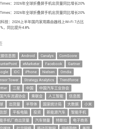
giTimes：2026年全球折叠屏手机出货量同比增长20%
giTimes：2026年全球折叠屏手机出货量同比增长20%
科技：2026上半年国内家用路由器线上Wi-Fi 7占比
.1%，同比提升4.8%
签
数据信息图
Android
Canalys
ComScore
unterPoint
eMarketer
Facebook
Gartner
ogle
IDC
iPhone
Nielsen
Omdia
nsor Tower
Strategy Analytics
Trendforce
itter
三星
中国
中国汽车工业协会
国汽车流通协会
乘联会
人工智能
信息图
球
出货量
半导体
国家统计局
大数据
小米
信部
平板电脑
投资
新能源汽车
智能手机
能手机厂商出货量
汽车销量
特斯拉
电子商务
交媒体
社交网络
移动互联网
网络购物
美国