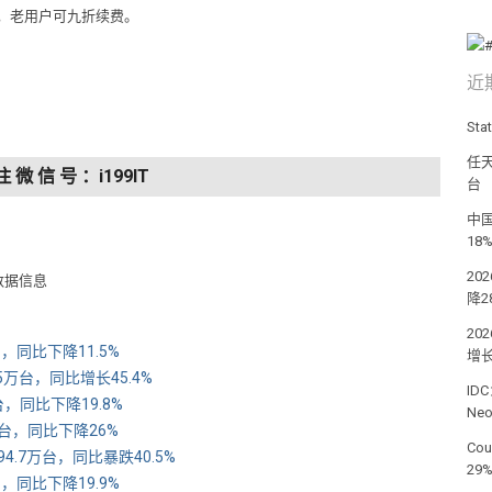
元，老用户可九折续费。
近
St
任天
注 微 信 号 ：i199IT
台
中国
18
20
数据信息
降2
2
，同比下降11.5%
增长
万台，同比增长45.4%
ID
，同比下降19.8%
Ne
万台，同比下降26%
Co
4.7万台，同比暴跌40.5%
29
，同比下降19.9%