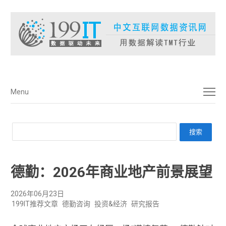
菜单
Menu
德勤：2026年商业地产前景展望
2026年06月23日
199IT推荐文章
德勤咨询
投资&经济
研究报告