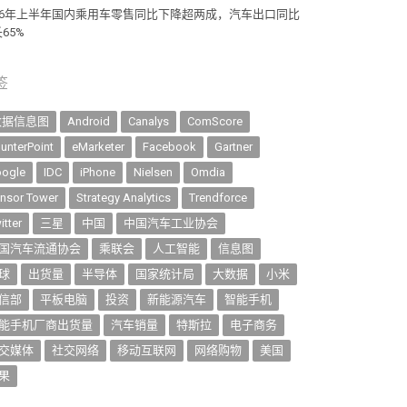
026年上半年国内乘用车零售同比下降超两成，汽车出口同比
65%
签
数据信息图
Android
Canalys
ComScore
unterPoint
eMarketer
Facebook
Gartner
ogle
IDC
iPhone
Nielsen
Omdia
nsor Tower
Strategy Analytics
Trendforce
itter
三星
中国
中国汽车工业协会
国汽车流通协会
乘联会
人工智能
信息图
球
出货量
半导体
国家统计局
大数据
小米
信部
平板电脑
投资
新能源汽车
智能手机
能手机厂商出货量
汽车销量
特斯拉
电子商务
交媒体
社交网络
移动互联网
网络购物
美国
果