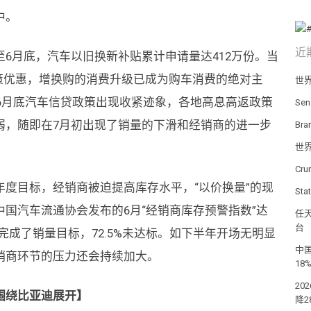
中。
近
6月底，汽车以旧换新补贴累计申请量达412万份。当
策优惠，增换购的消费升级已成为购车消费的绝对主
世
，6月底汽车信贷政策出现收紧迹象，各地高息高返政策
Se
弱，随即在7月初出现了销量的下滑和经销商的进一步
Br
世
Cr
度目标，经销商被迫提高库存水平，“以价换量”的现
St
国汽车流通协会发布的6月“经销商库存预警指数”达
任天
台
S店完成了销量目标，72.5%未达标。如下半年开场无明显
中国
销商环节的压力还会持续加大。
18
20
围绕比亚迪展开】
降2