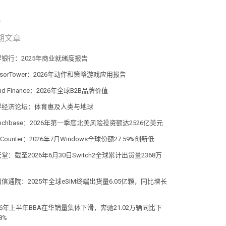
期文章
界银行：2025年商业就绪度报告
nsorTower：2026年动作和策略游戏应用报告
and Finance：2026年全球B2B品牌价值
界经济论坛：体育惠及人类与地球
unchbase：2026年第一季度北美风险投资额达2526亿美元
atCounter：2026年7月Windows全球份额27.59%创新低
堂：截至2026年6月30日Switch2全球累计出货量2368万
信通院：2025年全球eSIM终端出货量6.05亿颗，同比增长
%
26年上半年BBA在华销量集体下滑，奔驰21.02万辆同比下
8%