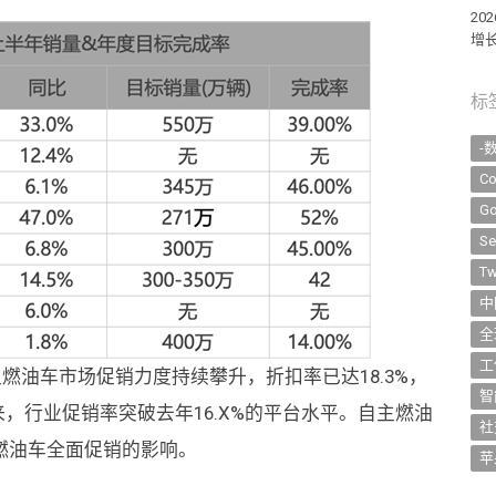
2
增长
标
-
Co
Go
Se
Tw
中
全
工
主燃油车市场促销力度持续攀升，折扣率已达18.3%，
智
来，行业促销率突破去年16.X%的平台水平。自主燃油
社
燃油车全面促销的影响。
苹