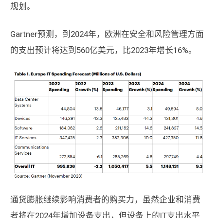
规划。
Gartner预测，到2024年，欧洲在安全和风险管理方面
的支出预计将达到560亿美元，比2023年增长16%。
通货膨胀继续影响消费者的购买力，虽然企业和消费
者将在2024年增加设备支出，但设备上的IT支出水平