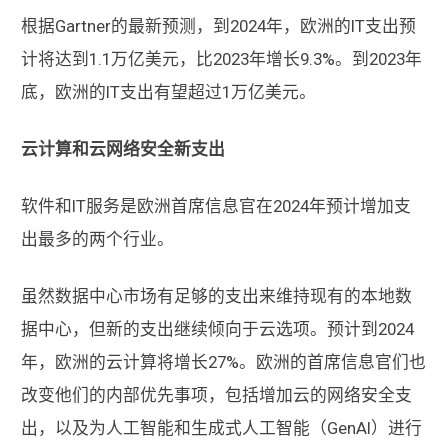
根据Gartner的最新预测，到2024年，欧洲的IT支出预
计将达到1.1万亿美元，比2023年增长9.3%。到2023年
底，欧洲的IT支出有望超过1万亿美元。
云计算和云网络安全新支出
软件和IT服务是欧洲首席信息官在2024年预计增加支
出最多的两个行业。
虽然数据中心市场有足够的支出来维持现有的本地数
据中心，但新的支出继续倾向于云选项。预计到2024
年，欧洲的云计算将增长27%。欧洲的首席信息官们也
改变他们的内部优先事项，包括增加云的网络安全支
出，以及为人工智能和生成式人工智能（GenAI）进行