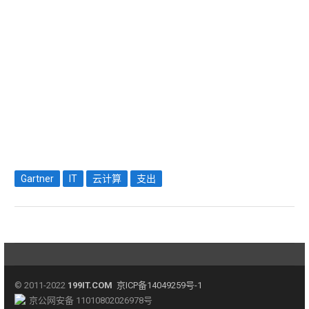
Gartner
IT
云计算
支出
© 2011-2022
199IT.COM
京ICP备14049259号-1
京公网安备 11010802026978号