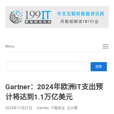
菜单
Menu
Gartner：2024年欧洲IT支出预
计将达到1.1万亿美元
2023年11月21日
Gartner
IT服务业
云计算