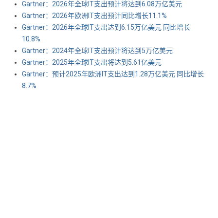
Gartner：2026年全球IT支出预计将达到6.08万亿美元
Gartner：2026年欧洲IT支出预计同比增长11.1%
Gartner：2026年全球IT支出达到6.15万亿美元 同比增长
10.8%
Gartner：2024年全球IT支出预计将达到5万亿美元
Gartner：2025年全球IT支出将达到5.61亿美元
Gartner：预计2025年欧洲IT支出达到1.28万亿美元 同比增长
8.7%