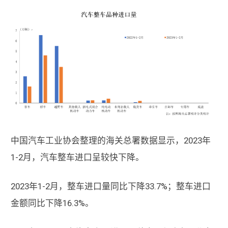
中国汽车工业协会整理的海关总署数据显示，
2023
年
1-2
月，汽车整车进口呈较快下降。
2023
年
1-2
月，整车进口量同比下降
33.7%
；整车进口
金额同比下降
16.3%
。