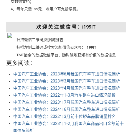
质数据文档；
4、每年只需199元，老用户可九折续费。
欢 迎 关 注 微 信 号 ：i199IT
扫描微信二维码,数据随身查
扫描左侧二维码或搜索添加微信公众号：
i199IT
TMT最全的数据微信平台，随时随地获知有价值的数据信息
更多阅读：
中国汽车工业协会：2023年6月我国汽车整车进口情况简析
中国汽车工业协会：2023年3月我国汽车整车进口情况简析
中国汽车工业协会：2023年4月我国汽车整车进口情况简析
中国汽车工业协会：2022年1-3月汽车整车进口情况简析
中国汽车工业协会：2023年7月我国汽车整车进口情况简析
中国汽车工业协会：2024年6月我国汽车整车进口情况简析
中国汽车工业协会：2022年3月前十位轿车品牌销量排名
中国汽车工业协会：2023年1-2月我国汽车商品出口金额前十
国情况简析