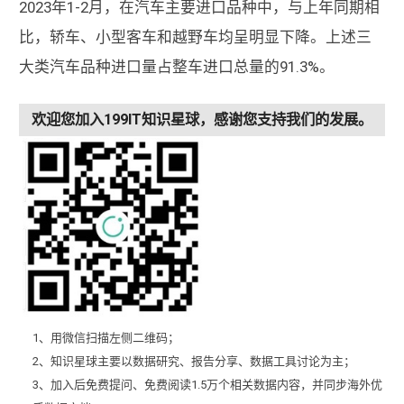
2023
年
1-2
月，在汽车主要进口品种中，与上年同期相
比，轿车、小型客车和越野车均呈明显下降。上述三
大类汽车品种进口量占整车进口总量的
91.3%
。
欢迎您加入199IT知识星球，感谢您支持我们的发展。
1、用微信扫描左侧二维码；
2、知识星球主要以数据研究、报告分享、数据工具讨论为主；
3、加入后免费提问、免费阅读1.5万个相关数据内容，并同步海外优