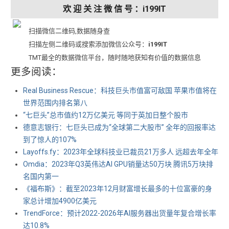
欢 迎 关 注 微 信 号 ：i199IT
扫描微信二维码,数据随身查
扫描左侧二维码或搜索添加微信公众号：
i199IT
TMT最全的数据微信平台，随时随地获知有价值的数据信息
更多阅读：
Real Business Rescue：科技巨头市值富可敌国 苹果市值将在
世界范围内排名第八
“七巨头”总市值约12万亿美元 等同于英加日整个股市
德意志银行：七巨头已成为“全球第二大股市” 全年的回报率达
到了惊人的107%
Layoffs.fy：2023年全球科技业已裁员21万多人 远超去年全年
Omdia：2023年Q3英伟达AI GPU销量达50万块 腾讯5万块排
名国内第一
《福布斯》：截至2023年12月财富增长最多的十位富豪的身
家总计增加4900亿美元
TrendForce：预计2022-2026年AI服务器出货量年复合增长率
达10.8%