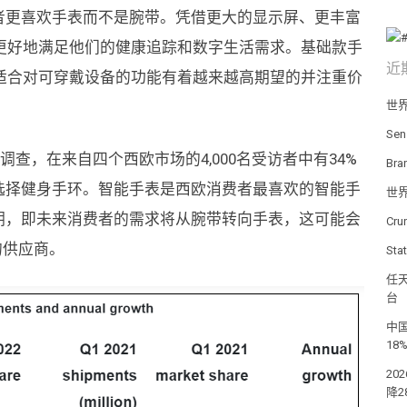
表示：“消费者更喜欢手表而不是腕带。凭借更大的显示屏、更丰富
更好地满足他们的健康追踪和数字生活需求。基础款手
近
适合对可穿戴设备的功能有着越来越高期望的并注重价
世
Se
消费者调查，在来自四个西欧市场的4,000名受访者中有34%
Br
会选择健身手环。智能手表是西欧消费者最喜欢的智能手
世
 的预期，即未来消费者的需求将从腕带转向手表，这可能会
Cr
带的供应商。
St
任天
台
中国
18
20
降2