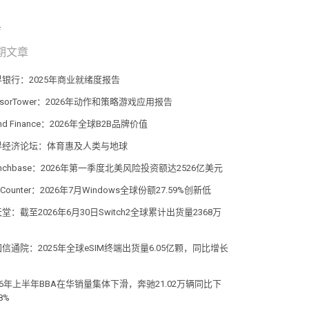
期文章
界银行：2025年商业就绪度报告
nsorTower：2026年动作和策略游戏应用报告
and Finance：2026年全球B2B品牌价值
界经济论坛：体育惠及人类与地球
unchbase：2026年第一季度北美风险投资额达2526亿美元
atCounter：2026年7月Windows全球份额27.59%创新低
堂：截至2026年6月30日Switch2全球累计出货量2368万
信通院：2025年全球eSIM终端出货量6.05亿颗，同比增长
%
26年上半年BBA在华销量集体下滑，奔驰21.02万辆同比下
8%