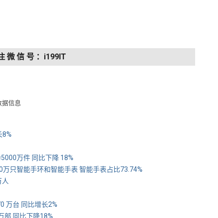
注 微 信 号 ：i199IT
数据信息
长8%
5000万件 同比下降 18%
170万只智能手环和智能手表 智能手表占比73.74%
万人
70 万台 同比增长2%
 万部 同比下降18%