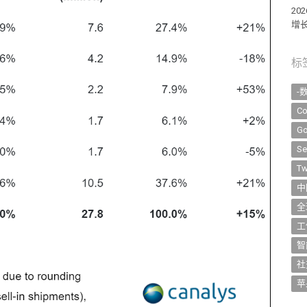
2
增长
标
-
Co
Go
Se
Tw
中
全
工
智
社
苹