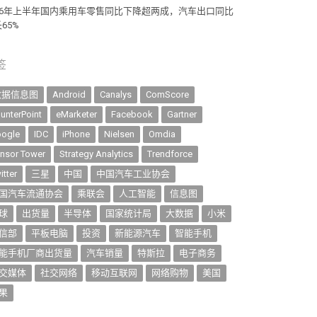
026年上半年国内乘用车零售同比下降超两成，汽车出口同比
65%
签
数据信息图
Android
Canalys
ComScore
unterPoint
eMarketer
Facebook
Gartner
ogle
IDC
iPhone
Nielsen
Omdia
nsor Tower
Strategy Analytics
Trendforce
itter
三星
中国
中国汽车工业协会
国汽车流通协会
乘联会
人工智能
信息图
球
出货量
半导体
国家统计局
大数据
小米
信部
平板电脑
投资
新能源汽车
智能手机
能手机厂商出货量
汽车销量
特斯拉
电子商务
交媒体
社交网络
移动互联网
网络购物
美国
果