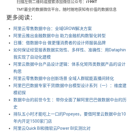
扫描左侧二维码或搜索添加微信公众号：
i199IT
TMT最全的数据微信平台，随时随地获知有价值的数据信息
更多阅读：
阿里云零售数据中台：全域GROW解决方案
阿里云推出金融数据中台 助力金融机构数智化转型
日播：借数据中台 做更懂消费者的设计师服装品牌
如何保证经营报表数据实效性、多样性、准确性：用Dataphin
我实现了自动化建模
阿里云数据中台产品设计逻辑：体系化矩阵类数据产品的设计
构思
阿里云零售数据中台创新场景 全域人群赋能直播间转化
阿里巴巴数据专家干货|数据中台模型设计系列（一）：维度建
模初探
数据中台的前世今生 ：带你全面了解阿里巴巴做数据中台的历
史
排队五小时才能吃上一口的Popeyes，要借阿里云数据中台10
年内开足1500家门店
阿里云Quick BI和微软云Power BI实测比对