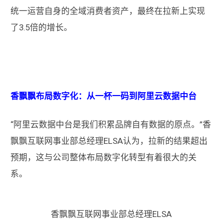
统一运营自身的全域消费者资产，最终在拉新上实现
了3.5倍的增长。
香飘飘布局数字化：从一杯一码到阿里云数据中台
“阿里云数据中台是我们积累品牌自有数据的原点。”香
飘飘互联网事业部总经理ELSA认为，拉新的结果超出
预期，这与公司整体布局数字化转型有着很大的关
系。
香飘飘互联网事业部总经理ELSA