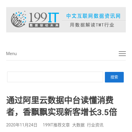
菜单
Menu
通过阿里云数据中台读懂消费
者，香飘飘实现新客增长3.5倍
2020年11月24日
199IT推荐文章
大数据
行业资讯