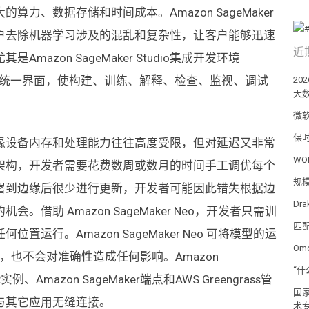
力、数据存储和时间成本。Amazon SageMaker
户去除机器学习涉及的混乱和复杂性，让客户能够迅速
近
azon SageMaker Studio集成开发环境
个统一界面，使构建、训练、解释、检查、监视、调试
20
天
微软
保时
缘设备内存和处理能力往往高度受限，但对延迟又非常
WO
架构，开发者需要花费数周或数月的时间手工调优每个
规
署到边缘后很少进行更新，开发者可能因此错失根据边
Dr
助 Amazon SageMaker Neo，开发者只需训
匹
行。Amazon SageMaker Neo 可将模型的运
Om
存，也不会对准确性造成任何影响。Amazon
“
实例、Amazon SageMaker端点和AWS Greengrass管
国
与其它应用无缝连接。
术专