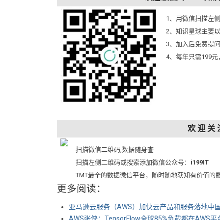
1、用微信扫描左
2、知识星球主要
3、加入后免费提
4、每年只需199
欢 迎 关 
扫描微信二维码,数据随身查
扫描左侧二维码或搜索添加微信公众号：
i199IT
TMT最全的数据微信平台，随时随地获知有价值的
更多阅读：
亚马逊云服务（AWS）加快云产品和服务落地中
AWS张侠：TensorFlow全球85%负载都在AWS