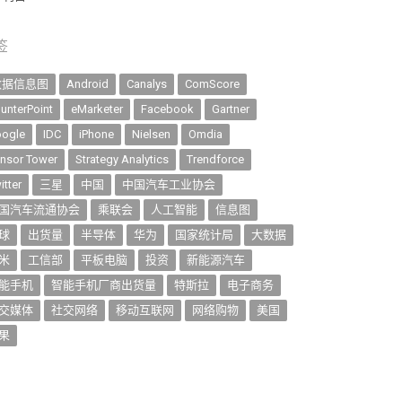
签
数据信息图
Android
Canalys
ComScore
unterPoint
eMarketer
Facebook
Gartner
ogle
IDC
iPhone
Nielsen
Omdia
nsor Tower
Strategy Analytics
Trendforce
itter
三星
中国
中国汽车工业协会
国汽车流通协会
乘联会
人工智能
信息图
球
出货量
半导体
华为
国家统计局
大数据
米
工信部
平板电脑
投资
新能源汽车
能手机
智能手机厂商出货量
特斯拉
电子商务
交媒体
社交网络
移动互联网
网络购物
美国
果