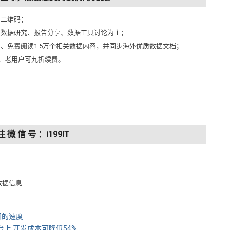
侧二维码；
以数据研究、报告分享、数据工具讨论为主；
问、免费阅读1.5万个相关数据内容，并同步海外优质数据文档；
元，老用户可九折续费。
注 微 信 号 ：i199IT
数据信息
国的速度
平台上 开发成本可降低54%