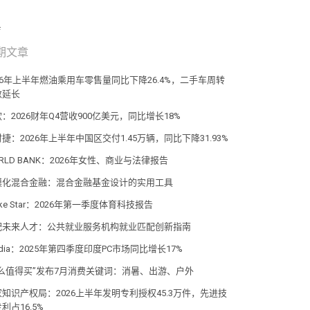
期文章
26年上半年燃油乘用车零售量同比下降26.4%，二手车周转
数延长
：2026财年Q4营收900亿美元，同比增长18%
捷：2026年上半年中国区交付1.45万辆，同比下降31.93%
RLD BANK：2026年女性、商业与法律报告
模化混合金融：混合金融基金设计的实用工具
ake Star：2026年第一季度体育科技报告
配未来人才：公共就业服务机构就业匹配创新指南
dia：2025年第四季度印度PC市场同比增长17%
什么值得买”发布7月消费关键词：消暑、出游、户外
家知识产权局：2026上半年发明专利授权45.3万件，先进技
利占16.5%